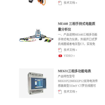
骤，节约施工成本。一体 化的
技术文档 »
设计...
ME440 三相手持式电能质
量分析仪
一、产品说明ME440三相多功能
手持式电力仪表，外接开口式罗
氏线圈或者电压型CT，实现免
拆线测试，简化测试步骤，节约
技术文档 »
施工...
VIDEO »
ME631三相多功能电表
产品特性型号
ME631P22ME632P12支持电流传
感器类型333mV CT罗氏线圈可
编程输出1路继电器输出供电85
技术文档 »
～...