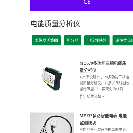
电能质量分析仪
柔性罗氏线圈
积分器
电流传感器
硬性罗氏
MQ579多功能三相电能质
量分析仪
1 产品说明MQ579多功能三相电
能质量分析仪，外接罗氏线圈或
者电压型CT，实现免拆线测
试，简化测试步骤，节约...
技术文档 »
ME132多路智能电表 电能
监测模块
ME132是一款高性能智能电表，