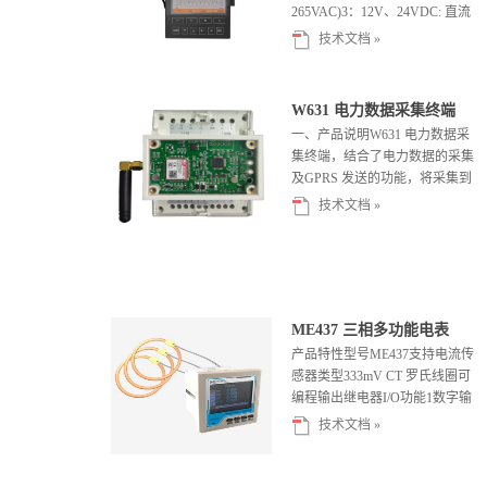
265VAC)3：12V、24VDC: 直流
辅助电源...
技术文档 »
W631 电力数据采集终端
一、产品说明W631 电力数据采
集终端，结合了电力数据的采集
及GPRS 发送的功能，将采集到
的电力数据通过GPRS 发送...
技术文档 »
ME437 三相多功能电表
产品特性型号ME437支持电流传
感器类型333mV CT 罗氏线圈可
编程输出继电器I/O功能1数字输
出供电85...
技术文档 »