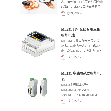
表，可外接开口式罗氏线圈或电
压型CT，实现无需拆卸线路的
测试，简化了测试流程，有效节
技术文档 »
约了...
ME231-HV 光伏专用三相
智能电表
ME231-HV是光伏专用导轨式三
相多功能电力仪表。主回路取
电，高达600V。支持外接RJ12
三合一开口式罗氏线圈或者电...
技术文档 »
ME131 多路导轨式智能电
表
ME131主表版本型号
ME131M85-265VAC/110-
370VDC，45-60HzME131M-
24VDC24V...
技术文档 »