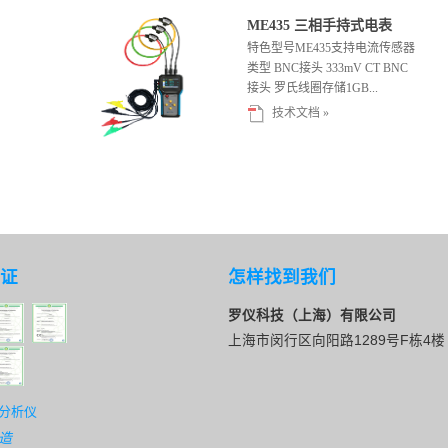
ME435 三相手持式电表
特色型号ME435支持电流传感器
类型 BNC接头 333mV CT BNC
接头 罗氏线圈存储1GB...
技术文档 »
证
怎样找到我们
罗仪科技（上海）有限公司
上海市闵行区向阳路1289号F栋4楼
分析仪
造