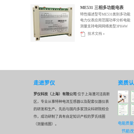
ME531 三相多功能电表
特性描述型号ME531类别多功能
电力仪表应用范围功率分析电能
测量支持电网网络类型3PH4W
3PH3W 1P...
技术文档 »
走进罗仪
资质认
罗仪科技（上海）有限公司
位于上海漕河泾高新
区，专业从事特种电流互感器以及配套仪器仪表
的研发和生产。先后与国内多家顶尖科研院校合
作，成功研制了具有自足知识产权的罗氏线圈
电能质量
（测量线圈）。
节能改