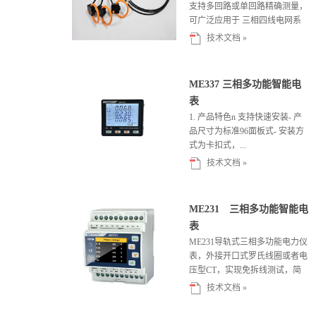
支持多回路或单回路精确测量，
可广泛应用于 三相四线电网系
统。该电表支持RS485/Mod...
技术文档 »
ME337 三相多功能智能电
表
1. 产品特色n 支持快速安装- 产
品尺寸为标准96面板式- 安装方
式为卡扣式，...
技术文档 »
ME231 三相多功能智能电
表
ME231导轨式三相多功能电力仪
表，外接开口式罗氏线圈或者电
压型CT，实现免拆线测试，简
化测试步骤，节约施工成本。
技术文档 »
ME2...