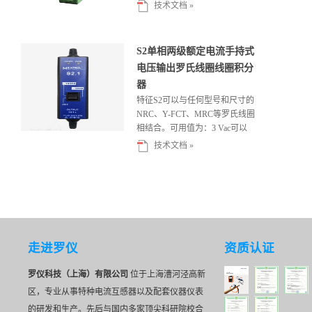
35mm卡轨...
技术文档 »
S2单相两级额定电流手持式
电压输出罗氏线圈线圈积分
器
特征S2可以与任何型号和尺寸的
NRC、Y-FCT、MRC等罗氏线圈
相结合。可用值为：3 Vac可以
根据要求,定制输入值。...
技术文档 »
走进罗仪
资质认证
罗仪科技（上海）有限公司
位于上海漕河泾高新
区，专业从事特种电流互感器以及配套仪器仪表
的研发和生产。先后与国内多家顶尖科研院校合