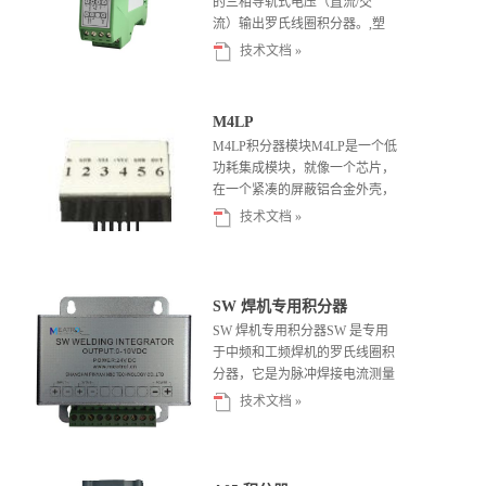
的三相导轨式电压（直流/交
流）输出罗氏线圈积分器。,塑
料导轨式外壳, 可直接电源供
技术文档 »
电。特...
M4LP
M4LP积分器模块M4LP是一个低
功耗集成模块，就像一个芯片，
在一个紧凑的屏蔽铝合金外壳，
正负电源供应。
技术文档 »
SW 焊机专用积分器
SW 焊机专用积分器SW 是专用
于中频和工频焊机的罗氏线圈积
分器，它是为脉冲焊接电流测量
而设计的，可以测量焊接电流信
技术文档 »
号，...